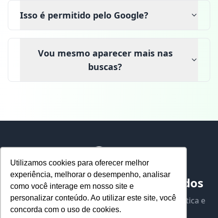
Isso é permitido pelo Google?
Vou mesmo aparecer mais nas
buscas?
Utilizamos cookies para oferecer melhor
experiência, melhorar o desempenho, analisar
Onflag Marketing de Resultados
como você interage em nosso site e
personalizar conteúdo. Ao utilizar este site, você
Transformando reputações digitais de forma ética e
concorda com o uso de cookies.
eficaz